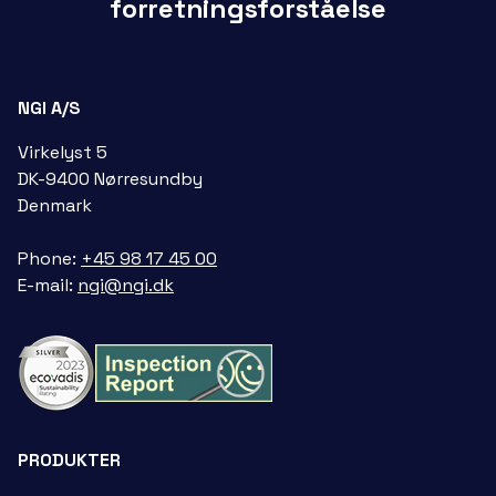
forretningsforståelse
NGI A/S
Virkelyst 5
DK-9400 Nørresundby
Denmark
Phone:
+45 98 17 45 00
E-mail:
ngi@ngi.dk
PRODUKTER