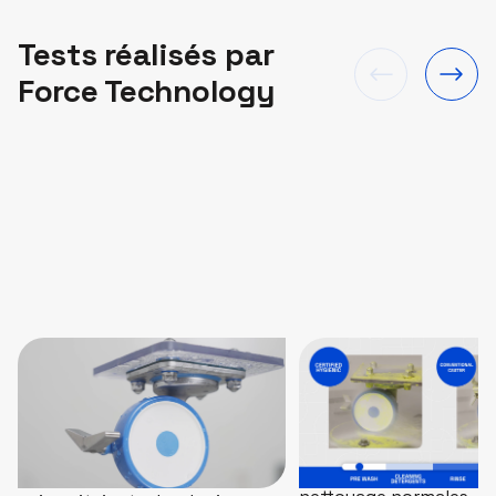
Tests réalisés par
Force Technology
Roulettes
Nettoyage selo
hygiéniques contre
spécifications
roulettes standard
Les tests ont été effe
appliquant des procéd
Force Technology, le centre