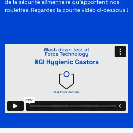
de la sécurité alimentaire qu'apportent nos
roulettes. Regardez la courte vidéo ci-dessous !