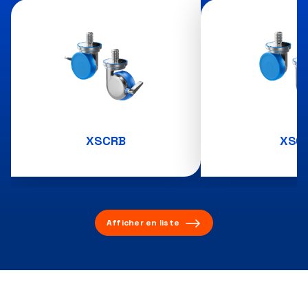
XSCRB
XSC
Afficher en liste