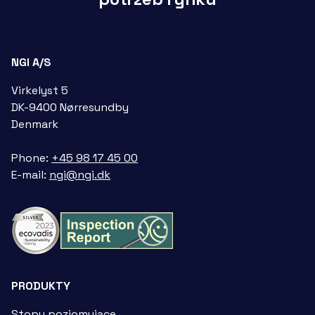
NGI A/S
Virkelyst 5
DK-9400 Nørresundby
Denmark
Phone:
+45 98 17 45 00
E-mail:
ngi@ngi.dk
PRODUKTY
Stopy poziomujące