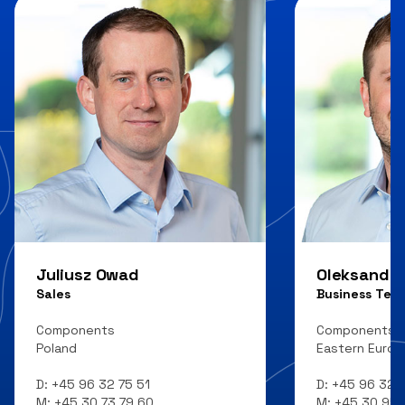
Juliusz Owad
Oleksandr
Sales
Business Tea
Components
Components
Poland
Eastern Europ
D:
+45 96 32 75 51
D:
+45 96 32 7
M:
+45 30 73 79 60
M:
+45 30 95 