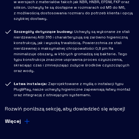
w wersjach z materiałów takich jak NBR, HNBR, EPDM, FKP oraz
silikon. Uchwyty te są dostępne w rozmiarach od M5 do M6,
z możliwością dostosowania rozmiaru do potrzeb klienta i opcją
szybkiej dostawy.
Szczegóły dotyczące budowy:
Uchwyty są wykonane ze stali
nierdzewnej AISI 316 i charakteryzują się zarówno higieniczną
konstrukcją, jak i wysoką trwałością. Powierzchnia ze stali
nierdzewnej o maksymalnej chropowatości 0,8 μm Ra
minimalizuje obszary, w których gromadzą się bakterie. Tego
typu konstrukcja znacznie usprawnia proces czyszczenia,
skracając czas i zmniejszając zużycie środków czyszczących
oraz wody.
Łatwa instalacja:
Zaprojektowane z myślą o instalacji typu
Plug&Play, nasze uchwyty higieniczne zapewniają łatwy montaż
oraz integrację z istniejącymi systemami.
Rozwiń poniższą sekcję, aby dowiedzieć się więcej!
Więcej