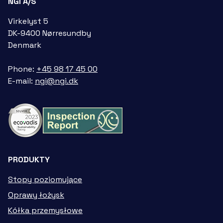
NGI A/S
Virkelyst 5
DK-9400 Nørresundby
Denmark
Phone:
+45 98 17 45 00
E-mail:
ngi@ngi.dk
PRODUKTY
Stopy poziomujące
Oprawy łożysk
Kółka przemysłowe